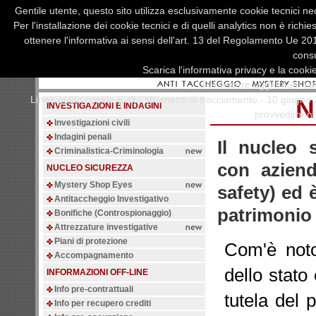
Gentile utente, questo sito utilizza esclusivamente cookie tecnici nece
Per l'installazione dei cookie tecnici e di quelli analytics non è richie
ottenere l'informativa ai sensi dell'art. 13 del Regolamento Ue 20
consu
Scarica l'informativa privacy e la cooki
Per essere aggiornato sul
Linee guida cookie e altri strumenti di tracciamento - 10 giugno 
N
INVESTIGAZIONI E INDAGINI
provvedimenti
Investigazioni civili
Indagini penali
Il nucleo 
Criminalistica-Criminologia
con aziend
NUCLEO SICUREZZA
Mystery Shop Eyes
safety) ed è
Antitaccheggio Investigativo
patrimonio 
Bonifiche (Controspionaggio)
Attrezzature investigative
Piani di protezione
Com'è noto
Accompagnamento
dello stato 
INFORMAZIONI OFF-LINE
Info pre-contrattuali
tutela del 
Info per recupero crediti