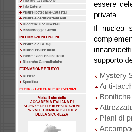
Info pre-assunzione
essere deleg
Info Estero
Visure Ipotecarie-Catastali
privata.
Visure e certificazioni enti
Ricerche Documentali
Il nucleo s
Monitoraggio Clienti
complement
INFORMAZIONI ON-LINE
Visure c.c.i.a. \rgi
innanzidet
Bilanci on-line Italia
Informazioni on-line Italia
supporto de
Ricerche Giornalistiche
FORMAZIONE E TUTOR
Mystery 
Di base
Specifica
Anti-tacc
ELENCO GENERALE DEI SERVIZI
Bonifiche
Visita il sito della
ACCADEMIA ITALIANA DI
Attrezzatu
SCIENZE DELLE INVESTIGAZIONI
PRIVATE, CRIMINALISTICHE e
DELLA SICUREZZA
Piani di 
Accompa